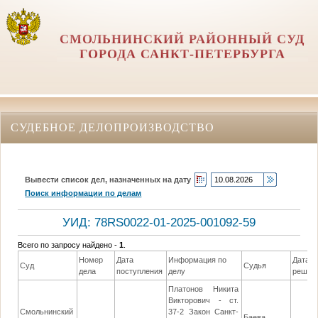
СМОЛЬНИНСКИЙ РАЙОННЫЙ СУД
ГОРОДА САНКТ-ПЕТЕРБУРГА
СУДЕБНОЕ ДЕЛОПРОИЗВОДСТВО
Вывести список дел, назначенных на дату
Поиск информации по делам
УИД: 78RS0022-01-2025-001092-59
Всего по запросу найдено -
1
.
Номер
Дата
Информация по
Дата
Суд
Судья
дела
поступления
делу
решен
Платонов Никита
Викторович - ст.
Смольнинский
37-2 Закон Санкт-
Баева