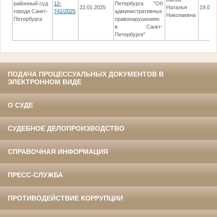
районный суд
12-
Петербурга "Об
22.01.2025
Наталья
19.05.
города Санкт-
741/2025
административных
Николаевна
Петербурга
правонарушениях
в Санкт-
Петербурге"
ПОДАЧА ПРОЦЕССУАЛЬНЫХ ДОКУМЕНТОВ В
ЭЛЕКТРОННОМ ВИДЕ
О СУДЕ
СУДЕБНОЕ ДЕЛОПРОИЗВОДСТВО
СПРАВОЧНАЯ ИНФОРМАЦИЯ
ПРЕСС-СЛУЖБА
ПРОТИВОДЕЙСТВИЕ КОРРУПЦИИ