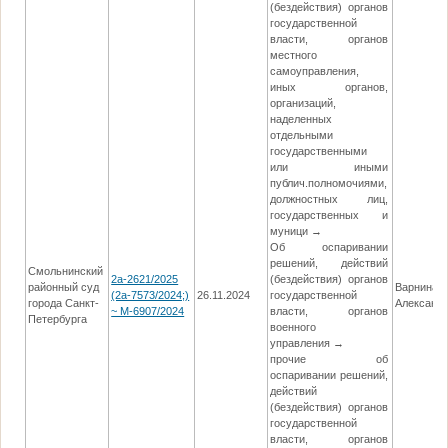
(бездействия) органов
государственной
власти, органов
местного
самоуправления,
иных органов,
организаций,
наделенных
отдельными
государственными
или иными
публич.полномочиями,
должностных лиц,
государственных и
муници →
Об оспаривании
решений, действий
Смольнинский
2а-2621/2025
(бездействия) органов
районный суд
Варнина 
(2а-7573/2024;)
26.11.2024
государственной
города Санкт-
Александ
~ М-6907/2024
власти, органов
Петербурга
военного
управления →
прочие об
оспаривании решений,
действий
(бездействия) органов
государственной
власти, органов