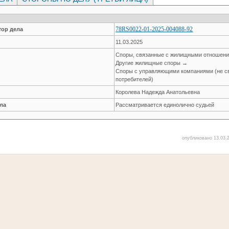
78RS0022-01-2025-004088-92
ор дела
11.03.2025
Споры, связанные с жилищными отношен
Другие жилищные споры →
Споры с управляющими компаниями (не св
потребителей)
Королева Надежда Анатольевна
ла
Рассматривается единолично судьей
опубликовано 13.03.2