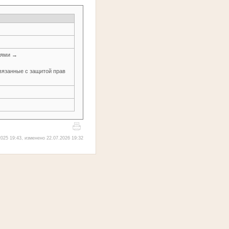
иями →
язанные с защитой прав
025 19:43, изменено 22.07.2026 19:32