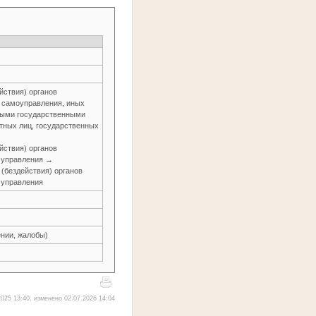
йствия) органов
о самоуправления, иных
ьными государственными
тных лиц, государственных
йствия) органов
о управления →
 (бездействия) органов
о управления
нии, жалобы)
025 13:40, изменено 02.07.2026 14:04