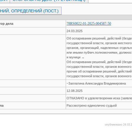
ИЙ, ОПРЕДЕЛЕНИЙ (ПОСТ.)
78RS0022-01-2025-004587-50
ор дела
24.03.2025
Об оспаривании решений, действий (безде
государственной власти, органов местног
органов, организаций, наделенных отдел
или иными публич.полномочиями, должнос
и муници →
Об оспаривании решений, действий (безде
государственной власти, органов военног
прочие об оспаривании решений, действий
государственной власти, органов военног
~Заплатина Александра Владимировна
12.08.2025
ОТКАЗАНО в удовлетворении иска (заявле
ла
Рассмотрено единолично судьей
опубликовано 24.03.2