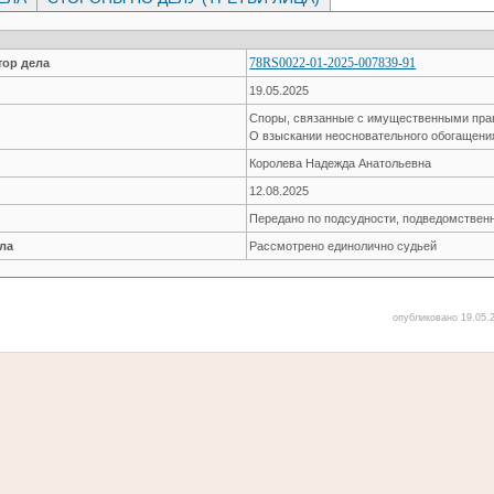
78RS0022-01-2025-007839-91
ор дела
19.05.2025
Споры, связанные с имущественными пр
О взыскании неосновательного обогащени
Королева Надежда Анатольевна
12.08.2025
Передано по подсудности, подведомствен
ла
Рассмотрено единолично судьей
опубликовано 19.05.2