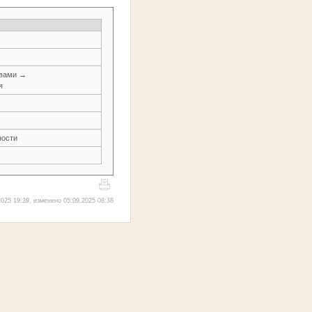
авами →
я
ности
025 19:39, изменено 05.09.2025 08:38