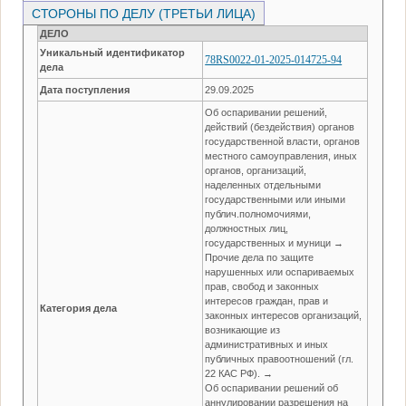
СТОРОНЫ ПО ДЕЛУ (ТРЕТЬИ ЛИЦА)
ДЕЛО
Уникальный идентификатор
78RS0022-01-2025-014725-94
дела
Дата поступления
29.09.2025
Об оспаривании решений,
действий (бездействия) органов
государственной власти, органов
местного самоуправления, иных
органов, организаций,
наделенных отдельными
государственными или иными
публич.полномочиями,
должностных лиц,
государственных и муници →
Прочие дела по защите
нарушенных или оспариваемых
прав, свобод и законных
интересов граждан, прав и
Категория дела
законных интересов организаций,
возникающие из
административных и иных
публичных правоотношений (гл.
22 КАС РФ). →
Об оспаривании решений об
аннулировании разрешения на